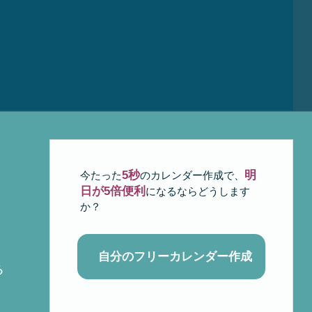
5秒
明
今たった
のカレンダー作成で、
日が5倍便利
になるならどうします
か？
自分のフリーカレンダー作成
る