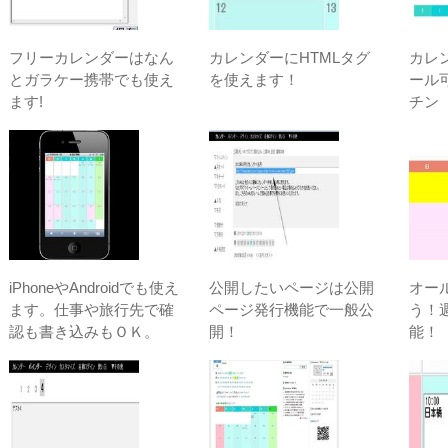
フリーカレンダーはなん
カレンダーにHTMLタグ
カレ
とガラケー携帯でも使え
を使えます！
ール
ます!
チン
iPhoneやAndroidでも使え
公開したいページは公開
オー
ます。仕事や旅行先で確
ページ発行機能で一般公
う！
認も書き込みもＯＫ。
開！
能！